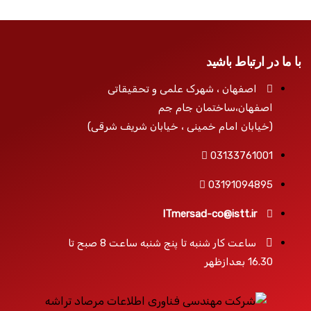
با ما در ارتباط باشید
اصفهان ، شهرک علمی و تحقیقاتی
اصفهان،ساختمان جام جم
(خیابان امام خمینی ، خیابان شریف شرقی)
03133761001
03191094895
ITmersad-co@istt.ir
ساعت کار شنبه تا پنج شنبه ساعت 8 صبح تا
16.30 بعدازظهر